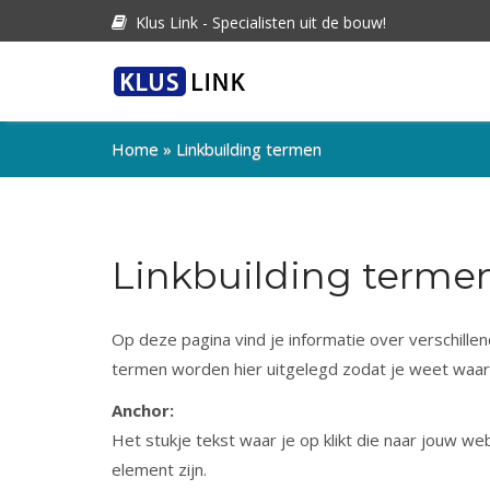
Klus Link - Specialisten uit de bouw!
Home
»
Linkbuilding termen
Linkbuilding terme
Op deze pagina vind je informatie over verschille
termen worden hier uitgelegd zodat je weet waaro
Anchor:
Het stukje tekst waar je op klikt die naar jouw web
element zijn.