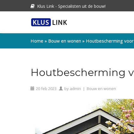
Klus Link - Specialisten uit de bouw!
Home
»
Bouw en wonen
»
Houtbescherming voor 
Houtbescherming vo
20
feb
2023
by
admin
|
Bouw en wonen