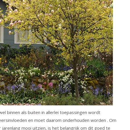
wel binnen als buiten in allerlei toepassingen wordt
r weersinvloeden en moet daarom onderhouden worden . Om
jarenlang mooi uitzien, is het belangrijk om dit goed te